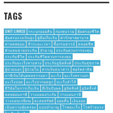
TAGS
UNIT LINKED
กระปุกออมสิน
กองทุนรวม
คุ้มครองชีวิต
คุ้มครองวงเงินสูง
คู่มือเก็บเงิน
ค่ารักษาพยาบาล
ค่าลดหย่อน
ชั่วระยะเวลา
ซื้อกรมธรรม์
ตลอดชีพ
ตัวแทนขายประกัน
บำนาญ
ประกันควบการลงทุน
ประกันชีวิต
ประกันชีวิตควบการลงทุน
ประกันมะเร็งหายห่วง
ประกันยูนิตลิงค์
ประกันสุขภาพ
ผู้ป่วยนอก
ผู้ป่วยใน
ฝากเงินธนาคาร
พอร์ตสาธิต
ภาษีเงินได้บุคคลธรรมดา
มะเร็ง
มะเร็งทรวงอก
มะเร็งปอด
มะเร็งปากมดลูก
มะเร็งลำไส้
มีวินัยในการเก็บเงิน
มีเงินปันผล
ยูนิตลิงค์
ยูนิตลิ้งค์
ลดหย่อนภาษี
วางแผนประกัน
วางแผนภาษี
วางแผนเกษียณ
สะสมทรัพย์
ออมสั้น
เงินออม
เน้นความคุ้มครอง
แบบบำนาญ
โรคมะเร็ง
โรคร้ายแรง