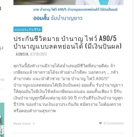
อ
แบบประกันชีวิต
ประกันชีวิตมาย บำนาญ ไฟว์ A90/5
บำนาญแบบลดหย่อนได้ (มีเงินปันผล)
ุง
AOMSIN
,
07/10/2017
ทุกวันนี้ยังทำงานมีรายได้สม่ำเสมอมีชีวิตที่สบายดีค่ะ ถ้า
เกษียณแล้วขาดรายได้จะทำอย่างไรดีคะ บอกตรงๆ .. กลัว
ลำบากค่ะ แนะนำตัวช่วย “มาย บำนาญ ไฟว์ A90/5”
nts
บำนาญแบบลดหย่อนได้(มีเงินปันผล) ออมสั้น รับบำนาญยาว
ให้คุณมั่นใจมีเงินใช้หลังเกษียณแน่นอน ออมสั้นเพียง 5 ปีรับ
เงินบำนาญทุกปีตั้งแต่อายุ 60-90 ปี การันตีรับเงินบำนาญทุก
ปี10% ของจำนวนเงินเอาประกันภัย สมัครง่าย ไม่ต้องตรวจ
หรือตอบคำถามสุขภาพ
0 Comments
Read more