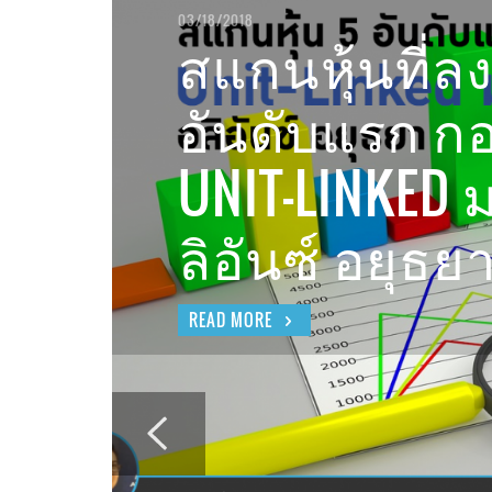
อัพเด
แบบประกันบำนาญและลดหย่อนภาษี
03/18/2018
07/10/2017
ลิงค์ 
สแกนหุ้นที่ลง
ประกันชีวิต
ส.ค.6
แบบประกันเพื่อการลงทุน
โรคที่ว่าร้ายแล้ว.. แต่ค่าใช้จ่ายยิ่งร้ายแรง
คำนวณเบี้ยประกันง่ายๆ เลือกแพ็กเกจตา
เลือกเป็นพาร์ทเนอร์ หรือเป็นลูกค้า กับคนที
อัพเดทสถานะพอร์ตสาธิตยูนิตลิงค์ (MY UNI
SURAT
กว่า
สไตล์คุณ
คุณเชื่อถือได้
LINKED) เดือน พ.ย.62
อันดับแรก ก
ไฟว์ A90/5
AOMSIN
AOMSIN
AOMSIN
SURAT SOD-NGAM
,
,
,
08/19/2019
02/06/2017
11/10/2015
,
12/05/2019
UNIT-LINKED 
ลดหย่อนได้ (
ลิอันซ์ อยุธย
READ MORE
READ MORE