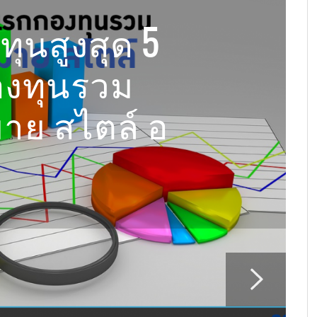
ทสถานะพอร์ตสาธิตยูนิต
ประกันมะเร็งหายห่วง คุ้ม
(MY UNIT-LINKED) เดือน
ค่ารักษามะเร็งทุกระยะ
ทุนสูงสุด 5
มาย บำนาญ
2
AOMSIN
,
06/19/2019
ม
่
T-
ประกันภัยรถยนต์ชั้น 2+ ควรทำมั้ย คุ้มครอง
เทคนิควางแผนการเงินรับปีใหม่ สบายใจ ไร้
เหตุผลที่ลูกค้าควรให้ตัวแทนพบ เป็นเรื่องที่
อัพเดทสถานะพอร์ตสาธิตยูนิตลิงค์ (MY UNIT-
รว
แข
แม
อั
 SOD-NGAM
,
09/04/2019
อะไรบ้าง
หนี้
คุณไม่เคยรู้มาก่อน
LINKED) เดือน ต.ค.62
แห
รว
แต
LI
องทุนรวม
 บำนาญแบบ
เก
AOMSIN
AOMSIN
แม่แก้ว ออมสินดอทเน็ต
SURAT SOD-NGAM
,
,
10/29/2018
01/31/2017
,
11/04/2019
,
08/08/2015
A
แ
S
A
มาย สไตล์ อ
มีเงินปันผล)
า