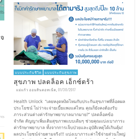
กจ
แบบประกันชีวิต
แบบประกันสุขภาพ
สุขภาพ ปลดล็อค เอ็กซ์ตร้า
แม่แก้ว ออมสินดอทเน็ต
,
01/30/2017
Health Unlock “เคยหงุดหงิดไหมกับประกันสุขภาพที่ล็อคผล
ประโยชน์ ไม่ว่าจะจ่ายเบี้ยแพงแค่ไหน คุณก็ยังคงต้องรับ
ภาระส่วนต่างค่ารักษาพยาบาลมากมาย?” ปลดล็อคข้อ
nts
จำกัด สัญญาเพิ่มเติมสุขภาพแบบเดิมๆ ช่วยคุณแบ่งเบาภาระ
ค่ารักษาพยาบาล ทั้งจากการเจ็บป่วยและอุบัติเหตุได้เกินคุ้ม!
ผลประโยชน์จ่ายตามจริง!!! แบ่งเบาภาระค่าใช้จ่ายส่วนใหญ่