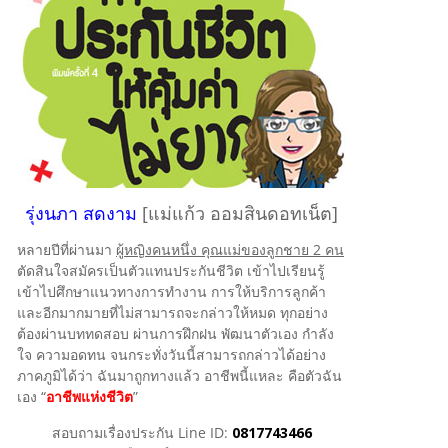
ครอง
สแกนหุ้นที่ลงทุนสูงสุด 5 อันดับ
แรก กองทุนรวม UNIT-LINKED
มาย สไตล์ อลิอันซ์ อยุธยา
มลิ้งค์ดาวน์โหลดในหลวงรัชกาลที่ 9
่งกันเก็บเงินกับเพื่อนร่วมงาน สนุกแถม
่บอกว่า “หาเงินแสนหาได้ประเดี๋ยวเดียว
พเดทสถานะพอร์ตสาธิตยูนิตลิงค์ (MY UNIT-
SURAT SOD-NGAM
,
03/18/2018
ล่งความทรงจำอันล้ำค่า ที่ควรค่าแก่การ
ย!
่เก็บเงินแสนนี่สิ มันนานนะ”
NKED) เดือน ก.ย.62
็บรักษา
OMSIN
ม่แก้ว ออมสินดอทเน็ต
URAT SOD-NGAM
,
07/19/2016
,
10/04/2019
,
04/08/2015
OMSIN
,
10/25/2016
รุ่งนภา สดงาม
[แม่แก้ว ออมสินดอทเน็ต]
หลายปีที่ผ่านมา
ผู้หญิงคนหนึ่ง คุณแม่ของลูกชาย 2 คน
ตัดสินใจสมัครเป็นตัวแทนประกันชีวิต เข้าไปเรียนรู้
เข้าไปศึกษาแนวทางการทำงาน การให้บริการลูกค้า
และอีกมากมายที่ไม่สามารถจะกล่าวให้หมด ทุกอย่าง
ต้องผ่านบททดสอบ ผ่านการฝึกฝน พัฒนาตัวเอง กำลัง
ใจ ความอดทน จนกระทั่งวันนี้สามารถกล่าวได้อย่าง
ภาคภูมิได้ว่า ฉันมาถูกทางแล้ว อาชีพนี้แหละ คือตัวฉัน
เอง “
อาชีพแห่งชีวิต
”
สอบถามเรื่องประกัน Line ID:
0817743466