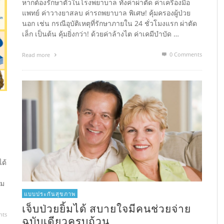
หากต้องรักษาตัวในโรงพยาบาล ทั้งค่าผ่าตัด ค่าเครื่องมือ
แพทย์ ค่าวางยาสลบ ค่ารถพยาบาล พิเศษ! คุ้มครองผู้ป่วย
นอก เช่น กรณีอุบัติเหตุที่รักษาภายใน 24 ชั่วโมงแรก ผ่าตัด
เล็ก เป็นต้น คุ้มยิ่งกว่า! ด้วยค่าล้างไต ค่าเคมีบำบัด …
0 Comments
Read more
ได้
วม
แบบประกันสุขภาพ
เจ็บป่วยยิ้มได้ สบายใจมีคนช่วยจ่าย
nts
ฉบับเดียวครบถ้วน