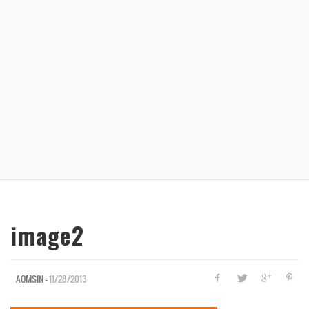
image2
—
11/28/2013
AOMSIN