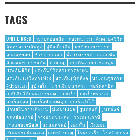
TAGS
UNIT LINKED
กระปุกออมสิน
กองทุนรวม
คุ้มครองชีวิต
คุ้มครองวงเงินสูง
คู่มือเก็บเงิน
ค่ารักษาพยาบาล
ค่าลดหย่อน
ชั่วระยะเวลา
ซื้อกรมธรรม์
ตลอดชีพ
ตัวแทนขายประกัน
บำนาญ
ประกันควบการลงทุน
ประกันชีวิต
ประกันชีวิตควบการลงทุน
ประกันมะเร็งหายห่วง
ประกันยูนิตลิงค์
ประกันสุขภาพ
ผู้ป่วยนอก
ผู้ป่วยใน
ฝากเงินธนาคาร
พอร์ตสาธิต
ภาษีเงินได้บุคคลธรรมดา
มะเร็ง
มะเร็งทรวงอก
มะเร็งปอด
มะเร็งปากมดลูก
มะเร็งลำไส้
มีวินัยในการเก็บเงิน
มีเงินปันผล
ยูนิตลิงค์
ยูนิตลิ้งค์
ลดหย่อนภาษี
วางแผนประกัน
วางแผนภาษี
วางแผนเกษียณ
สะสมทรัพย์
ออมสั้น
เงินออม
เน้นความคุ้มครอง
แบบบำนาญ
โรคมะเร็ง
โรคร้ายแรง