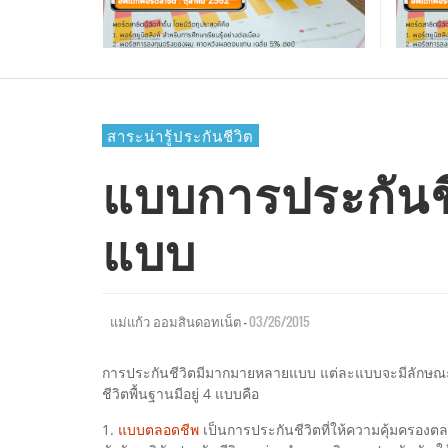
อัพเด
แบบประกันบำนาญและลดหย่อนภาษี
ลิงค์ 
ส.ค.6
แบบประกันเพื่อการลงทุน
โรคที่ว่าร้ายแล้ว.. แต่ค่าใช้จ่ายยิ่งร้ายแรง
คำนวณเบี้ยประกันง่ายๆ เลือกแพ็กเกจตา
เลือกเป็นพาร์ทเนอร์ หรือเป็นลูกค้า กับคนที
อัพเดทสถานะพอร์ตสาธิตยูนิตลิงค์ (MY UNI
SURAT
กว่า
สไตล์คุณ
คุณเชื่อถือได้
LINKED) เดือน พ.ย.62
AOMSIN
AOMSIN
AOMSIN
SURAT SOD-NGAM
,
,
,
08/19/2019
02/06/2017
11/10/2015
,
12/05/2019
สาระน่ารู้ประกันชีวิต
แบบการประกันชีวิ
แบบ
—
03/26/2015
แม่แก้ว ออมสินดอทเน็ต
การประกันชีวิตมีมากมายหลายแบบ แต่ละแบบจะมีลักษ
ชีวิตพื้นฐานมีอยู่ 4 แบบคือ
1.
แบบตลอดชีพ
เป็นการประกันชีวิตที่ให้ความคุ้มครองตลอ