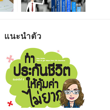
ครอง
สแกนหุ้นที่ลงทุนสูงสุด 5 อันดับ
แรก กองทุนรวม UNIT-LINKED
มาย สไตล์ อลิอันซ์ อยุธยา
มลิ้งค์ดาวน์โหลดในหลวงรัชกาลที่ 9
่งกันเก็บเงินกับเพื่อนร่วมงาน สนุกแถม
่บอกว่า “หาเงินแสนหาได้ประเดี๋ยวเดียว
พเดทสถานะพอร์ตสาธิตยูนิตลิงค์ (MY UNIT-
SURAT SOD-NGAM
,
03/18/2018
ล่งความทรงจำอันล้ำค่า ที่ควรค่าแก่การ
ย!
่เก็บเงินแสนนี่สิ มันนานนะ”
NKED) เดือน ก.ย.62
็บรักษา
OMSIN
ม่แก้ว ออมสินดอทเน็ต
URAT SOD-NGAM
,
07/19/2016
,
10/04/2019
,
04/08/2015
แนะนำตัว
OMSIN
,
10/25/2016