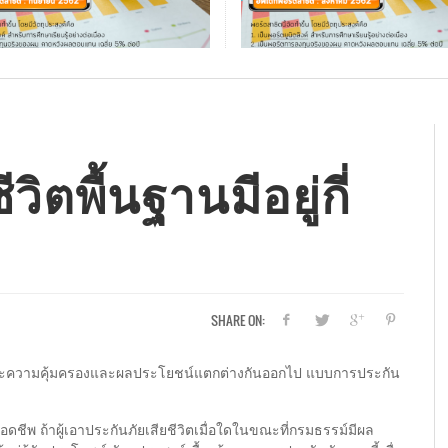
ทสถานะพอร์ตสาธิตยูนิต
ประกันมะเร็งหายห่วง คุ้ม
(MY UNIT-LINKED) เดือน
ค่ารักษามะเร็งทุกระยะ
2
AOMSIN
,
06/19/2019
ม
่
T-
ประกันภัยรถยนต์ชั้น 2+ ควรทำมั้ย คุ้มครอง
เทคนิควางแผนการเงินรับปีใหม่ สบายใจ ไร้
เหตุผลที่ลูกค้าควรให้ตัวแทนพบ เป็นเรื่องที่
อัพเดทสถานะพอร์ตสาธิตยูนิตลิงค์ (MY UNIT-
รว
แข
แม
อั
 SOD-NGAM
,
09/04/2019
อะไรบ้าง
หนี้
คุณไม่เคยรู้มาก่อน
LINKED) เดือน ต.ค.62
แห
รว
แต
LI
เก
AOMSIN
AOMSIN
แม่แก้ว ออมสินดอทเน็ต
SURAT SOD-NGAM
,
,
10/29/2018
01/31/2017
,
11/04/2019
,
08/08/2015
A
แ
S
A
ตพื้นฐานมีอยู่กี่
SHARE ON:
ณะความคุ้มครองและผลประโยชน์แตกต่างกันออกไป แบบการประกัน
ดชีพ ถ้าผู้เอาประกันภัยเสียชีวิตเมื่อใดในขณะที่กรมธรรม์มีผล