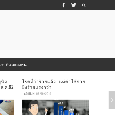
บภาษีและลงทุน
ช้จ่าย
อัพเดทสถานะพอร์ตสาธิตยูนิต
อัพเดทส
ลิงค์ (My Unit-Linked) เดือน ก.ค.62
ลิงค์ (My
SURAT SOD-NGAM
,
08/07/2019
SURAT SOD