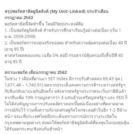
สรุปพอร์ตสาธิตยูนิตลิงค์ (My Unit-Linked) ประจำเดือน
กรกฎาคม 2562
พอร์ตสาธิตนี้จัดทำขึ้น โดยมีวัตถุประสงค์คือ
1. เป็นพอร์ตยูนิตลิงค์ สำหรับการศึกษาเรียนรู้อย่างต่อเนื่อง (เริ่ม 1
ธ.ค. 2559-2599)
2. เป็นพอร์ตการลงทุนจริงของผม สำหรับความคุ้มครองต่อเนื่อง 40 ปี
(อายุ 85 ปี)
คาดหวังผลตอบแทน เฉลี่ย 5% ต่อปี กรมธรรม์คุ้มครองถึงสิ้นปีที่ 40
อายุ 85 ปี
สถานะพอร์ต เดือนกรกฎาคม 2562
ในช่วง 1 เดือนที่ผ่านมา SET Index มีการปรับตัวลดลง 69.43 จุด (
1,671.48 – 1,740.91) ผลจากประเด็นสงครามการค้าระหว่างสหรัฐฯ
กับจีนกลับมาปะทุกันอีกครั้ง หลังจากสหรัฐฯประกาศจะเก็บภาษีสินค้า
จากจีนเพิ่ม 10% รวมมูลค่ากว่า 3 แสนล้านเหรียญสหรัฐฯ และ FED ก็
ไม่ได้ส่งสัญญาณการปรับลดอัตราดอกเบี้ยต่อเนื่องอย่างที่ตลาดคาด
การณ์กันไว้ รวมทั้งความกังวลเศรษฐกิจโลกชะลอตัวในอีก 1-2 ปีข้าง
หน้า ขณะที่ประเทศไทยมีประเด็นสถานการณ์การวางระเบิดใน
กรุงเทพตามจุดต่างๆ ส่งผลให้พอร์ตสาธิตยูนิตลิงค์ที่ลงทุนในกองทุนหุ้น
ได้รับผลกระทบเชิงลบกันทั่วหน้า