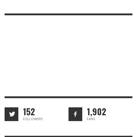
152
1,902
FOLLOWERS
FANS