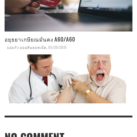
อยุธยาเกษียณมั่นคง A60/A60
แม่แก้ว ออมสินดอทเน็ต
,
05/29/2015