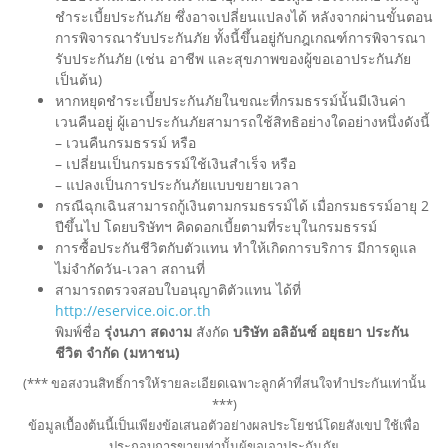
ชำระเบี้ยประกันภัย ซึ่งอาจเปลี่ยนแปลงได้ หลังจากผ่านขั้นตอน
การพิจารณารับประกันภัย ทั้งนี้ขึ้นอยู่กับกฎเกณฑ์การพิจารณา
รับประกันภัย (เช่น อาชีพ และสุขภาพของผู้ขอเอาประกันภัย
เป็นต้น)
หากหยุดชำระเบี้ยประกันภัยในขณะที่กรมธรรม์นั้นมีเงินค่า
เวนคืนอยู่ ผู้เอาประกันภัยสามารถใช้สิทธิอย่างใดอย่างหนึ่งดังนี้
– เวนคืนกรมธรรม์ หรือ
– เปลี่ยนเป็นกรมธรรม์ใช้เงินสำเร็จ หรือ
– แปลงเป็นการประกันภัยแบบขยายเวลา
กรณีฉุกเฉินสามารถกู้เงินตามกรมธรรม์ได้ เมื่อกรมธรรม์อายุ 2
ปีขึ้นไป โดยบริษัทฯ คิดดอกเบี้ยตามที่ระบุในกรมธรรม์
การซื้อประกันชีวิตกับตัวแทน ทำให้เกิดการบริการ มีการดูแล
ไม่จำกัดวัน-เวลา สถานที่
สามารถตรวจสอบใบอนุญาติตัวแทน ได้ที่
http://eservice.oic.or.th
พิมพ์ชื่อ
รุ่งนภา สดงาม
สังกัด
บริษัท อลิอันซ์ อยุธยา ประกัน
ชีวิต จำกัด (มหาชน)
(*** ขอสงวนสิทธิ์การให้รายละเอียดเฉพาะลูกค้าที่สนใจทำประกันเท่านั้น
***)
ข้อมูลเบื้องต้นนี้เป็นเพียงข้อเสนอตัวอย่างผลประโยชน์โดยสังเขป ใช้เพื่อ
ประกอบการขายเท่านั้นผู้ขอเอาประกันภัย