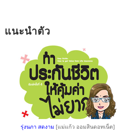
แนะนำตัว
รุ่งนภา สดงาม
[แม่แก้ว ออมสินดอทเน็ต]