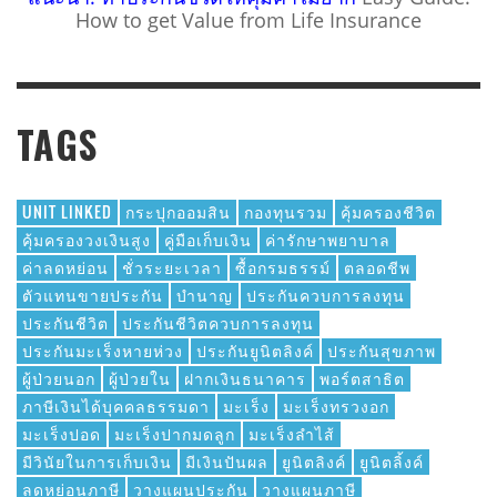
How to get Value from Life Insurance
TAGS
UNIT LINKED
กระปุกออมสิน
กองทุนรวม
คุ้มครองชีวิต
คุ้มครองวงเงินสูง
คู่มือเก็บเงิน
ค่ารักษาพยาบาล
ค่าลดหย่อน
ชั่วระยะเวลา
ซื้อกรมธรรม์
ตลอดชีพ
ตัวแทนขายประกัน
บำนาญ
ประกันควบการลงทุน
ประกันชีวิต
ประกันชีวิตควบการลงทุน
ประกันมะเร็งหายห่วง
ประกันยูนิตลิงค์
ประกันสุขภาพ
ผู้ป่วยนอก
ผู้ป่วยใน
ฝากเงินธนาคาร
พอร์ตสาธิต
ภาษีเงินได้บุคคลธรรมดา
มะเร็ง
มะเร็งทรวงอก
มะเร็งปอด
มะเร็งปากมดลูก
มะเร็งลำไส้
มีวินัยในการเก็บเงิน
มีเงินปันผล
ยูนิตลิงค์
ยูนิตลิ้งค์
ลดหย่อนภาษี
วางแผนประกัน
วางแผนภาษี