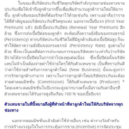
ในขณะที่บริษัทประกันชีวิตทุกบริษัทกำลังรุกขยายช่องทางขาย
ประกันเพื่อให้เข้าถึงลูกค้ามากขึ้นเพื่อเพิ่มจำนวนลูกค้ารายใหม่ให้มาก
ขึ้น ลูกค้าเดิมของบริษัทก็ต้องรักษาไว้ด้วยเช่นกัน เพราะอย่าลืมว่าราย
ได้ที่สำคัญของบริษัทประกันชีวิตทุกแห่ง นอกจากเบี้ยปีแรก (First Year
Premium) แล้ว ยังมีเบี้ยประกันปีต่อ (Renewal Year Premium) อีก
ด้วย ซึ่งการส่งเบี้ยปีต่อของลูกค้า สะท้อนถึงความยั่งยืนของกรมธรรม์
(Persistency) หากบริษัทประกันชีวิตใดที่มีลูกค้าเดิมส่งเบี้ยปีต่อสูง ก็จะ
ทำให้อัตราความยั่งยืนของกรมธรรม์ (Persistency Rate) สูงตามไป
ด้วย ซึ่งจะเป็นผลดีต่อการประกอบการของบริษัทเพราะเท่ากับว่าบริษัท
มีรายได้จากเบี้ยปีต่อในการนำไปลงทุนต่อเนื่อง ซึ่งเบี้ยปีต่อนั้นบริษัท
แทบไม่จำเป็นต้องจ่ายค่าใช้จ่ายใดๆให้กับตัวแทนขาย เป็นที่ทราบกันดี
ว่าค่าใช้จ่ายสำหรับการหาลูกค้าใหม่ (New Business) นั้นจะสูงกว่า
การรักษาลูกค้าเก่ามาก เพราะในการหาลูกค้าใหม่บริษัทประกันจะต้อง
จ่ายค่าคอมมิชชั่น (Commission) ให้กับตัวแทนขาย (Producer) *
โดยเฉพาะคอมมิชชั่นในปีแรกจะสูงมากบางครั้งเมื่อรวมกับค่าอื่นๆที่
ตัวแทนขายจะได้รับอาจสูงถึงเกือบ 100 % ของเบี้ยปีแรก
ตัวแทนขายในที่นี้หมายถึงผู้ที่ทำหน้าที่หาลูกค้าใหม่ให้กับบริษัทจากทุก
ช่องทาง
นอกจากคอมมิชชั่นแล้วยังค่าใช้จ่ายอื่นๆ เช่น ค่ารางวัลสำหรับ
การสร้างแรงจูงใจในการกระตุ้นการขาย (Incentive) การจัดประชุม