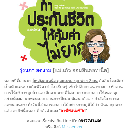
รุ่งนภา สดงาม
[แม่แก้ว ออมสินดอทเน็ต]
หลายปีที่ผ่านมา
ผู้หญิงคนหนึ่ง คุณแม่ของลูกชาย 2 คน
ตัดสินใจสมัคร
เป็นตัวแทนประกันชีวิต เข้าไปเรียนรู้ เข้าไปศึกษาแนวทางการทำงาน
การให้บริการลูกค้า และอีกมากมายที่ไม่สามารถจะกล่าวให้หมด ทุก
อย่างต้องผ่านบททดสอบ ผ่านการฝึกฝน พัฒนาตัวเอง กำลังใจ ความ
อดทน จนกระทั่งวันนี้สามารถกล่าวได้อย่างภาคภูมิได้ว่า ฉันมาถูกทาง
แล้ว อาชีพนี้แหละ คือตัวฉันเอง “
อาชีพแห่งชีวิต
”
สอบถามเรื่องประกัน Line ID:
0817743466
หรือ ลิงก์
Messenger