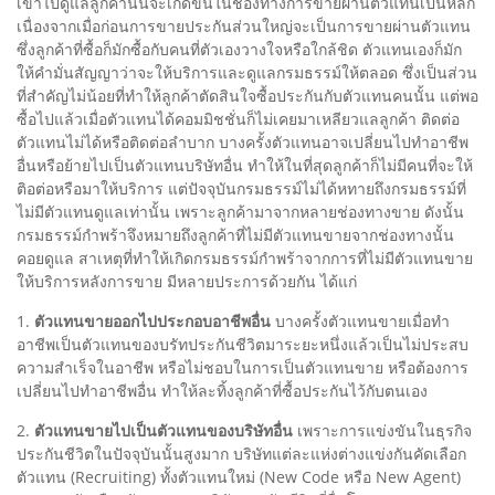
เข้าไปดูแลลูกค้านั้นจะเกิดขึ้นในช่องทางการขายผ่านตัวแทนเป็นหลัก
เนื่องจากเมื่อก่อนการขายประกันส่วนใหญ่จะเป็นการขายผ่านตัวแทน
ซึ่งลูกค้าที่ซื้อก็มักซื้อกับคนที่ตัวเองวางใจหรือใกล้ชิด ตัวแทนเองก็มัก
ให้คำมั่นสัญญาว่าจะให้บริการและดูแลกรมธรรม์ให้ตลอด ซึ่งเป็นส่วน
ที่สำคัญไม่น้อยที่ทำให้ลูกค้าตัดสินใจซื้อประกันกับตัวแทนคนนั้น แต่พอ
ซื้อไปแล้วเมื่อตัวแทนได้คอมมิชชั่นก็ไม่เคยมาเหลียวแลลูกค้า ติดต่อ
ตัวแทนไม่ได้หรือติดต่อลำบาก บางครั้งตัวแทนอาจเปลี่ยนไปทำอาชีพ
อื่นหรือย้ายไปเป็นตัวแทนบริษัทอื่น ทำให้ในที่สุดลูกค้าก็ไม่มีคนที่จะให้
ติอต่อหรือมาให้บริการ แต่ปัจจุบันกรมธรรม์ไม่ได้หทายถึงกรมธรรม์ที่
ไม่มีตัวแทนดูแลเท่านั้น เพราะลูกค้ามาจากหลายช่องทางขาย ดังนั้น
กรมธรรม์กำพร้าจึงหมายถึงลูกค้าที่ไม่มีตัวแทนขายจากช่องทางนั้น
คอยดูแล สาเหตุที่ทำให้เกิดกรมธรรม์กำพร้าจากการที่ไม่มีตัวแทนขาย
ให้บริการหลังการขาย มีหลายประการด้วยกัน ได้แก่
1.
ตัวแทนขายออกไปประกอบอาชีพอื่น
บางครั้งตัวแทนขายเมื่อทำ
อาชีพเป็นตัวแทนของบรัทประกันชีวิตมาระยะหนึ่งแล้วเป็นไม่ประสบ
ความสำเร็จในอาชีพ หรือไม่ชอบในการเป็นตัวแทนขาย หรือต้องการ
เปลี่ยนไปทำอาชีพอื่น ทำให้ละทิ้งลูกค้าที่ซื้อประกันไว้กับตนเอง
2.
ตัวแทนขายไปเป็นตัวแทนของบริษัทอื่น
เพราะการแข่งขันในธุรกิจ
ประกันชีวิตในปัจจุบันนั้นสูงมาก บริษัทแต่ละแห่งต่างแข่งกันคัดเลือก
ตัวแทน (Recruiting) ทั้งตัวแทนใหม่ (New Code หรือ New Agent)