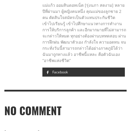
แม่แก้ว ออมสินดอทเน็ต [รุ่งนภา สดงาม] หลาย
ปีที่ผ่านมา ผู้หญิงคนหนึ่ง คุณแม่ของลูกชาย 2
คน ตัดสินใจสมัครเป็นตัวแทนประกันชีวิต
เข้าไปเรียนรู้ เข้าไปศึกษาแนวทางการทำงาน
การให้บริการลูกค้า และอีกมากมายที่ไม่สามารถ
จะกล่าวให้หมด ทุกอย่างต้องผ่านบททดสอบ ผ่าน
การฝึกฝน พัฒนาตัวเอง กำลังใจ ความอดทน จน
กระทั่งวันนี้สามารถกล่าวได้อย่างภาคภูมิได้ว่า
ฉันมาถูกทางแล้ว อาชีพนี้แหละ คือตัวฉันเอง
“อาชีพแห่งชีวิต”
Facebook
NO COMMENT