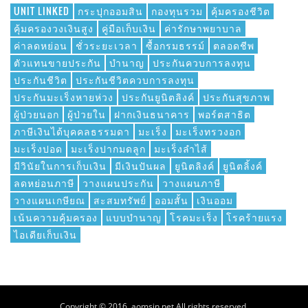
UNIT LINKED
กระปุกออมสิน
กองทุนรวม
คุ้มครองชีวิต
คุ้มครองวงเงินสูง
คู่มือเก็บเงิน
ค่ารักษาพยาบาล
ค่าลดหย่อน
ชั่วระยะเวลา
ซื้อกรมธรรม์
ตลอดชีพ
ตัวแทนขายประกัน
บำนาญ
ประกันควบการลงทุน
ประกันชีวิต
ประกันชีวิตควบการลงทุน
ประกันมะเร็งหายห่วง
ประกันยูนิตลิงค์
ประกันสุขภาพ
ผู้ป่วยนอก
ผู้ป่วยใน
ฝากเงินธนาคาร
พอร์ตสาธิต
ภาษีเงินได้บุคคลธรรมดา
มะเร็ง
มะเร็งทรวงอก
มะเร็งปอด
มะเร็งปากมดลูก
มะเร็งลำไส้
มีวินัยในการเก็บเงิน
มีเงินปันผล
ยูนิตลิงค์
ยูนิตลิ้งค์
ลดหย่อนภาษี
วางแผนประกัน
วางแผนภาษี
วางแผนเกษียณ
สะสมทรัพย์
ออมสั้น
เงินออม
เน้นความคุ้มครอง
แบบบำนาญ
โรคมะเร็ง
โรคร้ายแรง
ไอเดียเก็บเงิน
Copyright © 2016. aomsin.net All rights reserved.