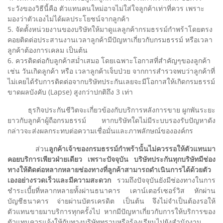
ระวังของวิธีนี้คือ ตัวแทนคนใหม่อาจไม่ใส่ใจลูกค้าเท่าที่ควร เพราะ
มองว่าตัวเองไม่ได้ผลประโยชน์จากลูกค้า
5. จัดตั้งหน่วยงานของบริษัทให้มาดูแลลูกค้ากรมธรรม์กำพร้าโดยตรง
คอยติดต่อประสานงานเวลาลูกค้ามีปัญหาเกี่ยวกับกรมธรรม์ หรือเวลา
ลูกค้าต้องการเคลม เป็นต้น
6. ควรติดต่อกับลูกค้าสม่ำเสมอ โดยเฉพาะโอกาสที่สำคัญๆของลูกค้า
เช่น วันเกิดลูกค้า หรือ เวลาลูกค้าเจ็บป่วย จากการสำรวจพบว่าลูกค้าที่
ไม่เคยได้รับการติดต่อจากบริษัทประกันเลยจะมีโอกาสให้เกิดกรมธรรม์
ขาดผลบังคับ (Lapse) สูงกว่าปกติถึง 3 เท่า
ธุรกิจประกันชีวิตจะเกี่ยวข้องกับบริการหลังการขาย ผูกพันระยะ
ยาวกับลูกค้าผู้ถือกรมธรรม์ หากบริษัทใดไม่มีระบบรองรับปัญหาดัง
กล่าวจะส่งผลกระทบต่อความเชื่อมั่นและภาพลักษณ์ขององค์กร
ส่วน
ลูกค้าเจ้าของกรมธรรม์กำพร้านั้นไม่ควรรอให้ตัวแทนมา
คอยบริการเพียวฝ่ายเดียว เพราะปัจจุบัน บริษัทประกันทุกบริษัทมีช่อง
ทางให้ติดต่อหลากหลายช่องทางที่ลูกค้าสามารถดำเนินการได้ด้วยตัว
เองอย่างรวดเร็วและมีความสะดวก
รวมถึงปัจจุบันยังมีช่องทางในการ
ชำระเบี้ยที่หลากหลายทั้งผ่านธนาคาร เคาน์เตอร์เซอร์วิส หักผ่าน
บัญชีธนาคาร จ่ายผ่านบัตรเครดิต เป็นต้น จึงไม่จำเป็นต้องรอให้
ตัวแทนขายมาบริการทุกครั้งไป หากมีปัญหาเกี่ยวกับการให้บริการของ
ตัวแทนควรแจ้งให้กับทางบริษัททราบหรือร้องเรียนไปยังสํานักงาน