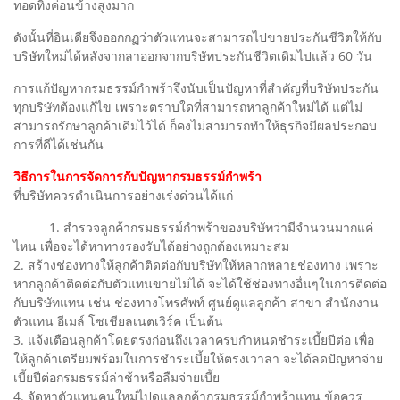
ทอดทิ้งค่อนข้างสูงมาก
ดังนั้นที่อินเดียจึงออกกฏว่าตัวแทนจะสามารถไปขายประกันชีวิตให้กับ
บริษัทใหม่ได้หลังจากลาออกจากบริษัทประกันชีวิตเดิมไปแล้ว 60 วัน
การแก้ปัญหากรมธรรม์กำพร้าจึงนับเป็นปัญหาที่สำคัญที่บริษัทประกัน
ทุกบริษัทต้องแก้ไข เพราะตราบใดที่สามารถหาลูกค้าใหม่ได้ แต่ไม่
สามารถรักษาลูกค้าเดิมไว้ได้ ก็คงไม่สามารถทำให้ธุรกิจมีผลประกอบ
การที่ดีได้เช่นกัน
วิธีการในการจัดการกับปัญหากรมธรรม์กำพร้า
ที่บริษัทควรดำเนินการอย่างเร่งด่วนได้แก่
1. สำรวจลูกค้ากรมธรรม์กำพร้าของบริษัทว่ามีจำนวนมากแค่
ไหน เพื่อจะได้หาทางรองรับได้อย่างถูกต้องเหมาะสม
2. สร้างช่องทางให้ลูกค้าติดต่อกับบริษัทให้หลากหลายช่องทาง เพราะ
หากลูกค้าติดต่อกับตัวแทนขายไม่ได้ จะได้ใช้ช่องทางอื่นๆในการติดต่อ
กับบริษัทแทน เช่น ช่องทางโทรศัพท์ ศูนย์ดูแลลูกค้า สาขา สำนักงาน
ตัวแทน อีเมล์ โซเชียลเนตเวิร์ค เป็นต้น
3. แจ้งเตือนลูกค้าโดยตรงก่อนถึงเวลาครบกำหนดชำระเบี้ยปีต่อ เพื่อ
ให้ลูกค้าเตรียมพร้อมในการชำระเบี้ยให้ตรงเวาลา จะได้ลดปัญหาจ่าย
เบี้ยปีต่อกรมธรรม์ล่าช้าหรือลืมจ่ายเบี้ย
4. จัดหาตัวแทนคนใหม่ไปดูแลลูกค้ากรมธรรม์กำพร้าแทน ข้อควร