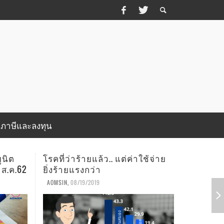
บภาษีและลงทุน
ช้จ่าย
อัพเดทสถานะพอร์ตสาธิตยูนิต
อัพเดทส
ลิงค์ (My Unit-Linked) เดือน ก.ค.62
ลิงค์ (My
SURAT SOD-NGAM
,
08/07/2019
SURAT SOD