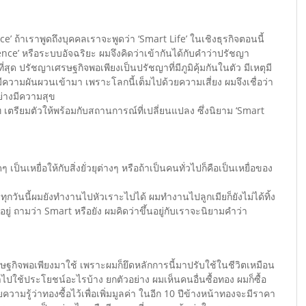
nce’ ถ้าเราพูดถึงบุคคลเราจะพูดว่า ‘Smart Life’ ในเชิงธุรกิจตอนนี้
gence’ หรือระบบอัจฉริยะ ผมจึงคิดว่าเข้ากันได้กับคำว่าปรัชญา
่สุด ปรัชญาเศรษฐกิจพอเพียงเป็นปรัชญาที่มีภูมิคุ้มกันในตัว มีเหตุมี
ความผันผวนเข้ามา เพราะโลกนี้เต็มไปด้วยความเสี่ยง ผมจึงเชื่อว่า
่างมีความสุข
ท เตรียมตัวให้พร้อมกับสถานการณ์ที่เปลี่ยนแปลง ซึ่งนิยาม ‘Smart
ๆ เป็นเหยื่อให้กับสิ่งยั่วยุต่างๆ หรือถ้าเป็นคนทั่วไปก็คือเป็นเหยื่อของ
ัง ทุกวันนี้ผมยังทำงานไปหัวเราะไปได้ ผมทำงานไปลูกเมียก็ยังไม่ได้ทิ้ง
ยู่ ถามว่า Smart หรือยัง ผมคิดว่าขึ้นอยู่กับเราจะนิยามคำว่า
อเพียงมาใช้ เพราะผมก็ยึดหลักการนี้มาปรับใช้ในชีวิตเหมือน
ำไปใช้ประโยชน์อะไรบ้าง ยกตัวอย่าง ผมเห็นคนอื่นซื้อทอง ผมก็ซื้อ
ยความรู้ว่าทองซื้อไว้เพื่อเพิ่มมูลค่า ในอีก 10 ปีข้างหน้าทองจะมีราคา