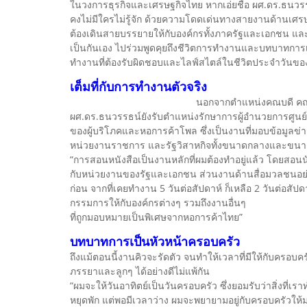
ในวงการธุรกิจและเศรษฐกิจไทย หากเอ่ยชื่อ ผศ.ดร.ธนว
คงไม่มีใครไม่รู้จัก ด้วยความโดดเด่นทางสายงานด้านเศรษฐกิ
ต้องเดินสายบรรยายให้กับองค์กรทั้งภาครัฐและเอกชน และคร
เป็นกันเอง ไปร่วมพูดคุยถึงชีวิตการทำงานและบทบาทการเ
ทำงานที่ต้องรับผิดชอบและไลฟ์สไตล์ในชีวิตประจำวันขอ
เต็มที่กับการทำงานตัวจริง
นอกจากตำแหน่งคณบดี คณะเ
ผศ.ดร.ธนวรรธน์ยังรับตำแหน่งรักษาการผู้อำนวยการศูนย์ทร
ของผู้บริโภคและหอการค้าโพล ซึ่งเป็นงานที่มอบข้อมูลข่
หน่วยงานราชการ และรัฐวิสาหกิจทั้งขนาดกลางและขนา
“การสอนหนังสือเป็นงานหลักที่ผมต้องทำอยู่แล้ว โดยสอ
กับหน่วยงานของรัฐและเอกชน ส่วนงานด้านสื่อมวลชนอย่าง
ก่อน จากที่เคยทำงาน 5 วันต่อสัปดาห์ ก็เหลือ 2 วันต่อสัปด
กรรมการให้กับองค์กรต่างๆ รวมถึงงานอื่นๆ
ที่ถูกมอบหมายเป็นพิเศษจากหอการค้าไทย”
บทบาทการเป็นหัวหน้าครอบครัว
ถึงแม้ตอนนี้งานคิวจะรัดตัว จนทำให้เวลาที่มีให้กับครอบ
ภรรยาและลูกๆ ได้อย่างดีไม่แพ้กัน
“ผมจะให้วันอาทิตย์เป็นวันครอบครัว ซึ่งยอมรับว่าสิ่งที่เ
หยุดพัก แต่พอมีเวลาว่าง ผมจะพยายามอยู่กับครอบครัวให้