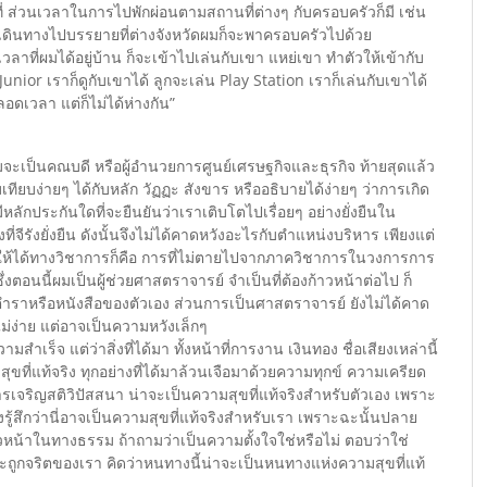
็มที่ ส่วนเวลาในการไปพักผ่อนตามสถานที่ต่างๆ กับครอบครัวก็มี เช่น
ดินทางไปบรรยายที่ต่างจังหวัดผมก็จะพาครอบครัวไปด้วย
เวลาที่ผมได้อยู่บ้าน ก็จะเข้าไปเล่นกับเขา แหย่เขา ทำตัวให้เข้ากับ
unior เราก็ดูกับเขาได้ ลูกจะเล่น Play Station เราก็เล่นกับเขาได้
ลอดเวลา แต่ก็ไม่ได้ห่างกัน”
้ผมจะเป็นคณบดี หรือผู้อำนวยการศูนย์เศรษฐกิจและธุรกิจ ท้ายสุดแล้ว
ยบง่ายๆ ได้กับหลัก วัฏฏะ สังขาร หรืออธิบายได้ง่ายๆ ว่าการเกิด
ลักประกันใดที่จะยืนยันว่าเราเติบโตไปเรื่อยๆ อย่างยั่งยืนใน
จีรังยั่งยืน ดังนั้นจึงไม่ได้คาดหวังอะไรกับตำแหน่งบริหาร เพียงแต่
ั่งยืนให้ได้ทางวิชาการก็คือ การที่ไม่ตายไปจากภาควิชาการในวงการการ
งตอนนี้ผมเป็นผู้ช่วยศาสตราจารย์ จำเป็นที่ต้องก้าวหน้าต่อไป ก็
ราหรือหนังสือของตัวเอง ส่วนการเป็นศาสตราจารย์ ยังไม่ได้คาด
ไม่ง่าย แต่อาจเป็นความหวังเล็กๆ
ร็จ แต่ว่าสิ่งที่ได้มา ทั้งหน้าที่การงาน เงินทอง ชื่อเสียงเหล่านี้
ขที่แท้จริง ทุกอย่างที่ได้มาล้วนเจือมาด้วยความทุกข์ ความเครียด
ารเจริญสติวิปัสสนา น่าจะเป็นความสุขที่แท้จริงสำหรับตัวเอง เพราะ
้สึกว่านี่อาจเป็นความสุขที่แท้จริงสำหรับเรา เพราะฉะนั้นปลาย
้าวหน้าในทางธรรม ถ้าถามว่าเป็นความตั้งใจใช่หรือไม่ ตอบว่าใช่
ะถูกจริตของเรา คิดว่าหนทางนี้น่าจะเป็นหนทางแห่งความสุขที่แท้