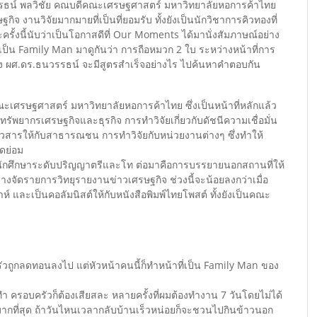
รรธน์ พลวิชัย คณบดีคณะเศรษฐศาสตร์ มหาวิทยาลัยหอการค้าไทย
จ งานวิจัยมากมายที่เป็นที่ยอมรับ ทั้งยังเป็นนักวิชาการคิวทองที่
ั้งนี้นับว่าเป็นโอกาสดีที่ Our Moments ได้มานั่งสัมภาษณ์อย่าง
ป็น Family Man มาดูกันว่า การถือหมวก 2 ใบ ระหว่างหน้าที่การ
ง ผศ.ดร.ธนวรรธน์ จะมีสูตรสำเร็จอย่างไร ไปค้นหาคำตอบกัน
ศรษฐศาสตร์ มหาวิทยาลัยหอการค้าไทย ซึ่งเป็นหน้าที่หลักแล้ว
ัพยากรเศรษฐกิจและธุรกิจ การทำวิจัยเกี่ยวกับดัชนีความเชื่อมั่น
าวสารให้กับสาธารณชน การทำวิจัยกับหน่วยงานต่างๆ ซึ่งทำให้
ดย่อม
นนักศึกษาระดับปริญญาตรีและโท ต่อมาคือการบรรยายนอกสถานที่ให้
จัดรายการวิทยุรายงานข่าวเศรษฐกิจ ช่วงนี้จะน้อยลงกว่าเมื่อ
าห์ และเป็นคอลัมนิสต์ให้กับหนังสือพิมพ์ไทยโพสต์ ทั้งยังเป็นคณะ
ครัวถูกลดทอนลงไป แต่หัวหน้าคนนี้ก็ทำหน้าที่เป็น Family Man ของ
ราทำ ครอบครัวก็ต้องเสียสละ หลายครั้งที่ผมต้องทำงาน 7 วันโดยไม่ได้
มากที่สุด ถ้าวันไหนเวลากลับบ้านเร็วหน่อยก็จะชวนไปกินข้าวนอก