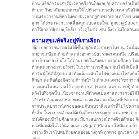
บ้าน หรือถ้าวันเสาร์มีเวลาครึ่งวันก็จะอยู่กับครอบครัวเต
ถ้ามหาวิทยาลัยมอบหมายให้ไปทำงานต่างประเทศ หรือได้เ
“ยอมรับว่างานที่ทำไม่ค่อยมีเวลาอยู่กับพวกเขาเท่าไหร่ แต่
ลูกๆ ได้ง่าย เพราะผมเลี้ยงลูกแบบสมัยใหม่ ลูกจะดู Super J
ทำให้เวลาที่เราอยู่ใกล้เขาจึงดูไม่ขัดเขิน ถึงจะไม่ใกล้กันต
ความสุขแท้จริงอยู่ที่เราเลือก
“ต้องบอกว่าอนาคตไม่ได้ขึ้นอยู่กับตัวเราเท่าไหร่ ณ วันนี
ผมอาจเกษียณด้วยตำแหน่งอาจารย์ธรรมดาคนหนึ่ง เปรียบเที
แก่ เจ็บ ตาย เป็นไปได้ตามปกติในสังคมของอุดมศึกษา ไม่มีห
ตำแหน่งทางการบริหารในวงการการศึกษา มันไม่ได้เป็นสิ่งที่
ทำวันนี้ให้ดีที่สุด แต่สิ่งที่จะต้องเติบโตไปข้างหน้าให้ย
ศึกษา นั่นคือต้องมีความก้าวหน้าในตำแหน่งทางวิชาการ ซึ่
วางแผนในอนาคตไว้ว่าจะทำ รศ. (รองศาสตราจารย์) ทำตำ
หวังไปถึงจุดนั้น เนื่องจากงานที่ทำคงเป็นศาสตราจารย์ได้
“สำหรับตัวผมเอง หลายคนอาจจะคิดว่ามาถึงจุดที่ประสบความสำเ
จากประสบการณ์ตรงของผมค้นพบว่าสิ่งเหล่านี้ไม่ใช่ความสุ
ทั้งสิ้น ในระยะหลังผมได้เริ่มศึกษาธรรมะบ้าง และพบว่าก
ผมได้ลองเข้าไปศึกษาและมีประสบการณ์ตรงด้วยตัวเอง จึงรู
ทางที่ผมตั้งใจไว้ก็คือ ผมจะเจริญสติวิปัสสนา ให้มีความก
เพราะถ้าเราไปพบด้วยตนเองอย่างถูกที่ ถูกทาง ถูกเวลา แล
จริง”