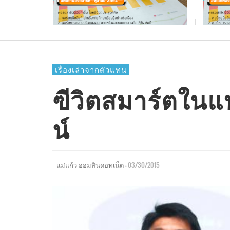
อัพเด
แบบประกันบำนาญและลดหย่อนภาษี
ลิงค์ 
ส.ค.6
แบบประกันเพื่อการลงทุน
โรคที่ว่าร้ายแล้ว.. แต่ค่าใช้จ่ายยิ่งร้ายแรง
คำนวณเบี้ยประกันง่ายๆ เลือกแพ็กเกจตา
เลือกเป็นพาร์ทเนอร์ หรือเป็นลูกค้า กับคนที
อัพเดทสถานะพอร์ตสาธิตยูนิตลิงค์ (MY UNI
SURAT
กว่า
สไตล์คุณ
คุณเชื่อถือได้
LINKED) เดือน พ.ย.62
AOMSIN
AOMSIN
AOMSIN
SURAT SOD-NGAM
,
,
,
08/19/2019
02/06/2017
11/10/2015
,
12/05/2019
เรื่องเล่าจากตัวแทน
ฃีวิตสมาร์ตใน
น์
—
03/30/2015
แม่แก้ว ออมสินดอทเน็ต