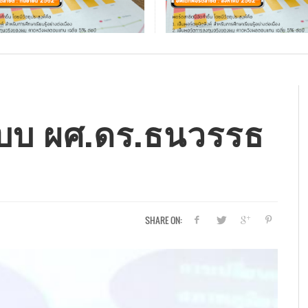
ทสถานะพอร์ตสาธิตยูนิต
ประกันมะเร็งหายห่วง คุ้ม
(MY UNIT-LINKED) เดือน
ค่ารักษามะเร็งทุกระยะ
2
AOMSIN
,
06/19/2019
ม
่
T-
ประกันภัยรถยนต์ชั้น 2+ ควรทำมั้ย คุ้มครอง
เทคนิควางแผนการเงินรับปีใหม่ สบายใจ ไร้
เหตุผลที่ลูกค้าควรให้ตัวแทนพบ เป็นเรื่องที่
อัพเดทสถานะพอร์ตสาธิตยูนิตลิงค์ (MY UNIT-
รว
แข
แม
อั
 SOD-NGAM
,
09/04/2019
อะไรบ้าง
หนี้
คุณไม่เคยรู้มาก่อน
LINKED) เดือน ต.ค.62
แห
รว
แต
LI
เก
AOMSIN
AOMSIN
แม่แก้ว ออมสินดอทเน็ต
SURAT SOD-NGAM
,
,
10/29/2018
01/31/2017
,
11/04/2019
,
08/08/2015
A
แ
S
A
แบบ ผศ.ดร.ธนวรรธ
SHARE ON: