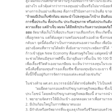
สูง ผมก็จะเริ่มศึกษาหาความรู้เรื่องทองว่าราคาในระยะสั
อย่างไร แล้วคุ้มค่ากว่าการลงทุนอย่างอื่นหรือไม่มากน้อยเพ
ทางการเงินอย่างเพียงพอ คือการมีวินัยทางการเงินคือ ขายเ
“ถ้าผมมีเงินเก็บซักก้อน ผมจะนำไปลงทุนอะไรบ้าง อันดับแ
การซื้อประกัน ทั้งประกัน ประกันสุขภาพ หรือส่งประกันสังคม 
ความเสี่ยง แต่ถ้าเจ็บ ผมจะได้มีหลักประกันความปลอดภัยในกร
ออม
ถัดมาคือเก็บไว้เพื่อประกันความเสี่ยงจริงๆ ที่จะเกิดข
เพื่อลูกหลาน แต่ก็ต้องดูความพร้อมของตัวเองด้วย ซึ่งกรมธร
กลับมา จุดนี้ต้องถือว่าเป็นการตอบสนองความเสี่ยง เพื่อ
อย่างยิ่งคนที่หารายได้หลัก ทั้งยังสามารถประหยัดภาษีได
ก้าวเข้าสู่ยุค New Economy คือเศรษฐกิจใหม่ แต่ยุคหน้า
จะช่วยให้คนมีสุขภาพดีขึ้น มีอายุยืนยาวขึ้นเป็น 90-100 
เพื่อเลี้ยงชีวิตตัวเองยามเกษียณ จะเห็นว่าการลงทุนในระ
หนึ่งคือซื้อกองทุนสำรองเลี้ยงชีพ ซื้อกองทุนหุ้นระยะยาว ซื้
ทั้งนี้ก็ขึ้นอยู่กับการจัดการของแต่ละคนด้วยเช่นกัน”
ในช่วงท้าย ผศ.ดร.ธนวรรธน์ยังได้ฝากข้อคิดดีๆ ไว้เป็นหล
“ผมยึดตามกรอบหลักปรัชญาเศรษฐกิจพอเพียง ซึ่งเป็นปร
ประโยชน์ โดยหลักปรัชญาเศรษฐกิจพอเพียงนี้ สามารถนำ
1. พยายามจัดสรรให้มีเงินเข้า-ออกตลอดเวลาเพื่อสามารถเ
2. มีเงินก้อนใหญ่ในการพัฒนาตนเอง
3. มีกำลังหรือทรัพยากรที่จะดูแลธุรกิจหรือชีวิตครอบครัว