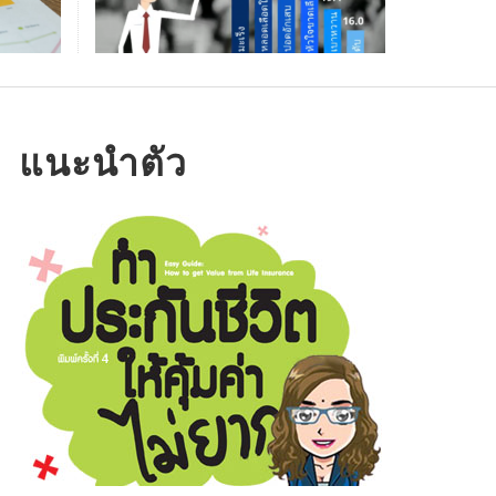
ครอง
สแกนหุ้นที่ลงทุนสูงสุด 5 อันดับ
แรก กองทุนรวม UNIT-LINKED
มาย สไตล์ อลิอันซ์ อยุธยา
มลิ้งค์ดาวน์โหลดในหลวงรัชกาลที่ 9
่งกันเก็บเงินกับเพื่อนร่วมงาน สนุกแถม
่บอกว่า “หาเงินแสนหาได้ประเดี๋ยวเดียว
พเดทสถานะพอร์ตสาธิตยูนิตลิงค์ (MY UNIT-
SURAT SOD-NGAM
,
03/18/2018
ล่งความทรงจำอันล้ำค่า ที่ควรค่าแก่การ
ย!
่เก็บเงินแสนนี่สิ มันนานนะ”
NKED) เดือน ก.ย.62
็บรักษา
OMSIN
ม่แก้ว ออมสินดอทเน็ต
URAT SOD-NGAM
,
07/19/2016
,
10/04/2019
,
04/08/2015
แนะนำตัว
OMSIN
,
10/25/2016