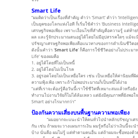
Smart Life
“ผมคิดว่าเป็นเรื่องที่สำคัญ คำว่า ‘Smart’ คำว่า ‘Intellige
เป็นยุคของโลกแห่งไอที ก็เริ่มใช้คำว่า ‘Business Intelli
เศรษฐกิจพอเพียง เพราะเงื่อนไขที่สำคัญคือความรู้ แต่ท้ายที
ผล และรู้จักประมาณตนอยู่ได้โดยไม่มีอุปสรรคใดๆ แม้จะมี
ปรัชญาเศรษฐกิจพอเพียงคือแนวทางของการดำเนินชีวิตอย
ดังนั้นคำว่า ‘
Smart Life
’ ก็คือการใช้ชีวิตอย่างไม่ประมา
Life’ ของผมคือ
1. อยู่ได้โดยที่ไม่เป็นหนี้
2. อยู่ได้โดยไม่เป็นโรค
3. อยู่รอดโดยไม่เป็นเหยื่อใคร เช่น เป็นเหยื่อให้ค่านิยมที่ผิด
ความฟุ้งเฟ้อ เพราะถ้าไม่พอประมาณก็เป็นหนี้ได้ง่าย
“แต่ที่เราจะต้องรู้คือวันนี้เราใช้ชีวิตที่เหมาะสมแล้วหรือย
ทำงานไปงานวิจัยก็ไม่ได้ล้มเหลว แต่ยังมีคุณภาพที่ยังพอใจอ
Smart อย่างไรมากกว่า”
ป้องกันความเสี่ยงบนพื้นฐานความพอเพียง
“ผมอยากจะแนะนำให้คนทั่วไปนำหลักปรัชญาเศรษฐกิจพ
กัน เช่น ถ้าผมจะวางแผนการเงิน ผมรู้หรือไม่ว่าเงินนี้จะน
บ้าง นั่นคือ ผมไม่รู้ แต่ทำตามคนอื่น แต่ถ้าผมจะซื้อทองด้ว