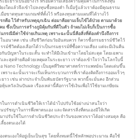
้นระยะยาวเป็นอย่างไร หรือมีความเสี่ยงความคุ้มค่าในการลงทุน
ียงใดแล้วจึงเข้าไปลงทุนซื้อทองคำ ก็เมื่อรู้แล้วเราต้องมีคุณธรรม
มื่อขาดทุนตามเกณฑ์ที่ตั้งไว้ หรือลงทุนตามแผนที่ได้วางไว้
รกคือ ไว้สำหรับเหตุฉุกเฉิน ต่อมาคือยามเจ็บไข้ได้ป่วย ตามมาด้วย
ซึ่งเป็นการสร้างภูมิคุ้มกันที่ดีในตัว ถ้าผมไม่เจ็บก็เป็นการซื้อ
ณีมีค่าใช้จ่ายเกินเหตุ เพราะฉะนั้นนี่คือสิ่งที่ต้องคำนึงถึงการ
ึ้นในอนาคต เช่น เสียชีวิตก่อนวัยอันสมควร ก็ควรซื้อกรมธรรม์ชีวิตไว้
รม์ชีวิตต้องเลือกได้ว่าเป็นกรมธรรม์ที่ซื้อความเสี่ยง แต่จะมีเงินคืน
ป้องกันปัญหาในระยะสั้น จะทำให้มีเงินเข้ามาโดยไม่สะดุด โดยเฉพาะ
้ “และสุดท้ายคือด้วยเหตุผลในระยะยาว เราต้องเข้าใจว่าในโลกใบนี้
คือ Nano Technology เป็นยุคที่วิทยาศาสตร์การแพทย์จะโดดเด่นขึ้น
ปี เพราะฉะนั้นเราจะเริ่มเห็นกระบวนการที่เราต้องคิดถึงการออมเร็วๆ
ยะยาว เช่น ฝากประจำเป็นพันธบัตรรัฐบาล พวกนี้จะมั่นคง อีกส่วน
อหุ้นหวังเงินปันผล เรื่องเหล่านี้คือการใช้เงินเพื่อไว้ใช้ยามเกษียณ
ักในการดำเนินชีวิตให้เราได้นำไปปรับใช้อย่างน่าสนใจว่า
ัชญาในการพึ่งพาตนเอง และจัดสรรสิ่งที่ตนเองมีให้เกิด
มาปรับใช้ในการดำเนินชีวิตประจำวันของพวกเราได้อย่างสมดุล คือ
ลี้ยงตนเองได้
ของตนเองให้อยู่เย็นเป็นสุข โดยทั้งหมดนี้ใช้หลักพอประมาณ คือใช้